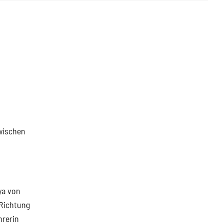
wischen
ya von
 Richtung
hrerin